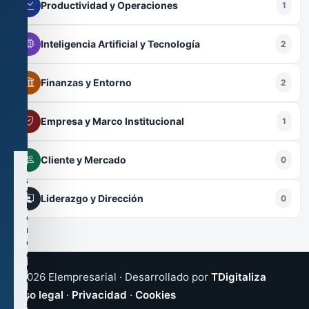
de
Productividad y Operaciones
1
cookies
Usamos
Inteligencia Artificial y Tecnología
2
cookies
técnicas
y,
Finanzas y Entorno
2
si
lo
autorizas,
Empresa y Marco Institucional
1
cookies
analíticas.
Cliente y Mercado
0
Puedes
aceptar
todas
Liderazgo y Dirección
0
las
cookies,
rechazarlas
o
guardar
una
© 2026 Elempresarial · Desarrollado por
TDigitaliza
configuración
personalizada.
Aviso legal
·
Privacidad
·
Cookies
Las