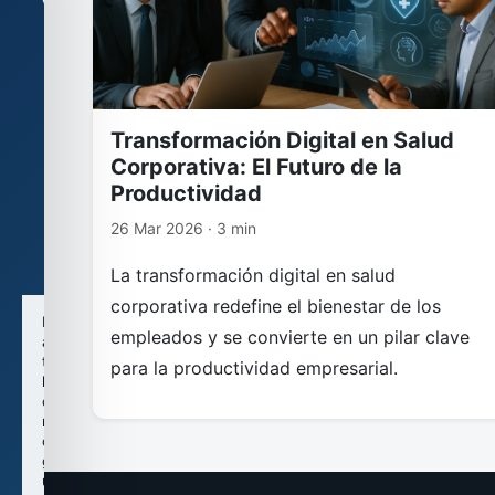
Configuración
de
cookies
Usamos
cookies
Transformación Digital en Salud
técnicas
Corporativa: El Futuro de la
y,
si
Productividad
lo
26 Mar 2026 · 3 min
autorizas,
cookies
analíticas.
La transformación digital en salud
corporativa redefine el bienestar de los
Puedes
empleados y se convierte en un pilar clave
aceptar
todas
para la productividad empresarial.
las
cookies,
rechazarlas
o
guardar
una