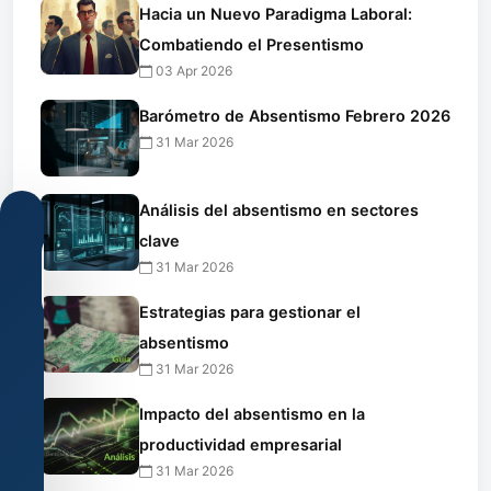
Hacia un Nuevo Paradigma Laboral:
Combatiendo el Presentismo
03 Apr 2026
Barómetro de Absentismo Febrero 2026
31 Mar 2026
Análisis del absentismo en sectores
clave
31 Mar 2026
Estrategias para gestionar el
Configuración
absentismo
de
31 Mar 2026
cookies
Impacto del absentismo en la
Usamos
cookies
productividad empresarial
técnicas
31 Mar 2026
y,