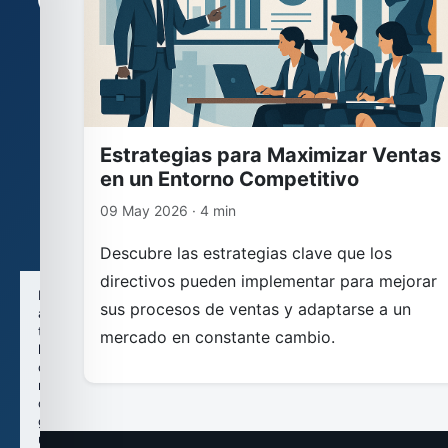
Configuración
de
cookies
Usamos
cookies
técnicas
Estrategias para Maximizar Ventas
y,
si
en un Entorno Competitivo
lo
09 May 2026 · 4 min
autorizas,
cookies
analíticas.
Descubre las estrategias clave que los
directivos pueden implementar para mejorar
Puedes
sus procesos de ventas y adaptarse a un
aceptar
todas
mercado en constante cambio.
las
cookies,
rechazarlas
o
guardar
una