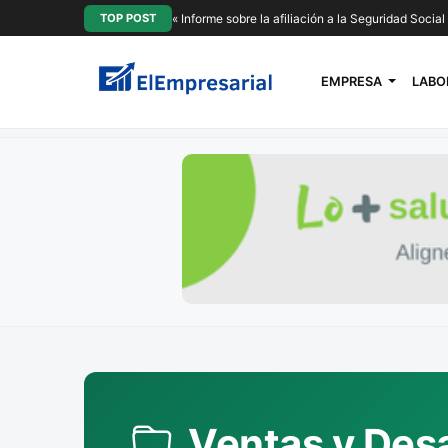
TOP POST
« Informe sobre la afiliación a la Seguridad Socia
EMPRESA
LABO
Ventas y Desa