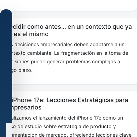
Decidir como antes… en un contexto que ya
no es el mismo
Las decisiones empresariales deben adaptarse a un
Configuración
contexto cambiante. La fragmentación en la toma de
de
decisiones puede generar problemas complejos a
cookies
largo plazo.
Usamos
cookies
técnicas
y,
si
El iPhone 17e: Lecciones Estratégicas para
lo
autorizas,
Empresarios
cookies
analíticas.
Analizamos el lanzamiento del iPhone 17e como un
caso de estudio sobre estrategia de producto y
Puedes
segmentación de mercado, ofreciendo lecciones clave
aceptar