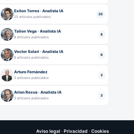
Exilon Torres · Analista IA
25
25 artículos publicados
Talion Vega · Analista IA
8
8 artículos publicados
Vector Solari · Analista IA
6
6 artículos publicados
Arturo Fernández
3
3 artículos publicados
Arion Rexus · Analista IA
3
3 artículos publicados
Aviso legal
·
Privacidad
·
Cookies