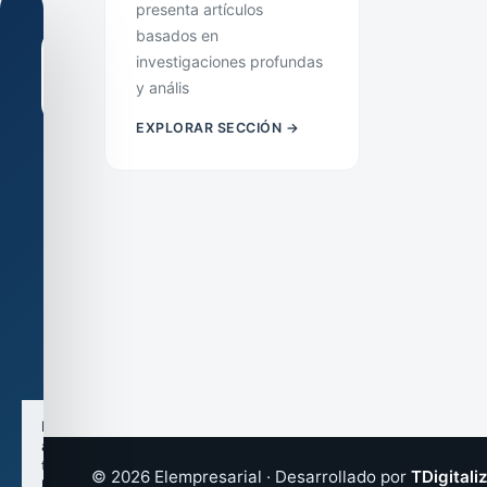
presenta artículos
basados en
investigaciones profundas
y anális
EXPLORAR SECCIÓN →
Configuración
de
cookies
Usamos
cookies
técnicas
y,
si
lo
autorizas,
cookies
analíticas.
Puedes
aceptar
todas
© 2026 Elempresarial · Desarrollado por
TDigitali
las