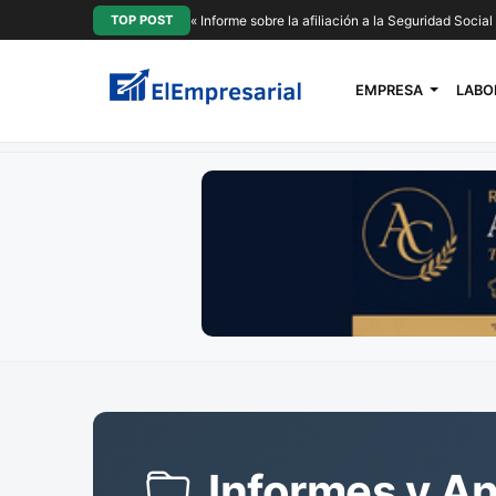
TOP POST
« Informe sobre la afiliación a la Seguridad Socia
EMPRESA
LABO
Informes y An